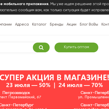
те мобильного приложения
. Мы уже ищем решение этой про
зательно сообщим вам, как только ситуация будет исправле
мпании
Адреса
Каталог
Бренды
Акции
Блог ВоВы
Кон
Купить оптом
Сегодня в розничной торговле