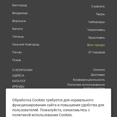
Белгород
Сызрань
Владимир
Тверь
Воронеж
Чебоксары
Калуга
Череповец
Липецк
Ярославль
Нижний Новгород
Все города
Пенза
27 городов
Псков
Оплата
О КОМПАНИИ
Доставка
АДРЕСА
Конфиденциальность
КАТАЛОГ
Политика использования
БРЕНДЫ
файлов cookie
АКЦИИ
Согласие на обработку
КУПИТЬ ОПТОМ
персональных данных
Обработка Cookies требуется для нормального
ОТЗЫВЫ
функционирования сайта и повышения удобства для
Политика в отношении
обработки персональных
КОНТАКТЫ
пользователей. Пожалуйста, ознакомьтесь с
данных
политикой использования Cookies.