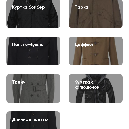
Куртка бомбер
Парка
Пальто-бушлат
Даффкот
Тренч
Куртка с
капюшоном
Длинное пальто