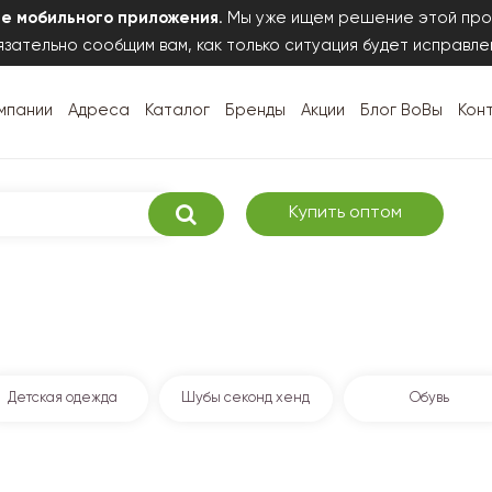
те мобильного приложения
. Мы уже ищем решение этой про
зательно сообщим вам, как только ситуация будет исправле
мпании
Адреса
Каталог
Бренды
Акции
Блог ВоВы
Кон
Купить оптом
Детская одежда
Шубы секонд хенд
Обувь