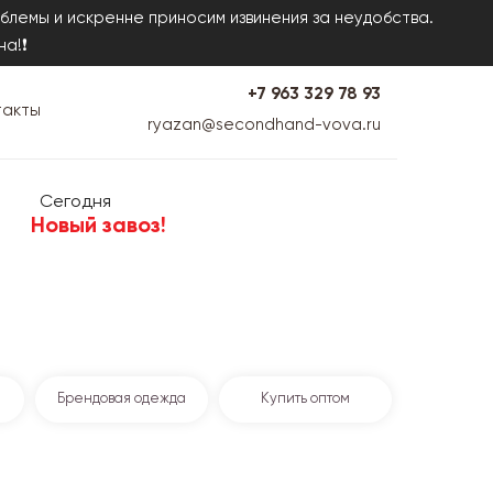
блемы и искренне приносим извинения за неудобства.
на!❗
+7 963 329 78 93
такты
ryazan@secondhand-vova.ru
Сегодня
Новый завоз!
Брендовая одежда
Купить оптом